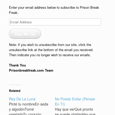
Enter your email address below to subscribe to Prison Break
Freak.
Email
Address
Sign Me Up
Note: if you wish to unsubscribe from our site, click the
unsubscribe link at the bottom of the email you received.
Then indicate you no longer wish to receive our emails.
Thank You
Prisonbreakfreak.com Team
Related
Rey De La Luna
No Puedo Evitar (Pensar
Pinté tu nombreEn seda
En Tí)
y algodónTomé
Hay que verQué pronto
prestadoTu corazón.
se puede olvidarHay que