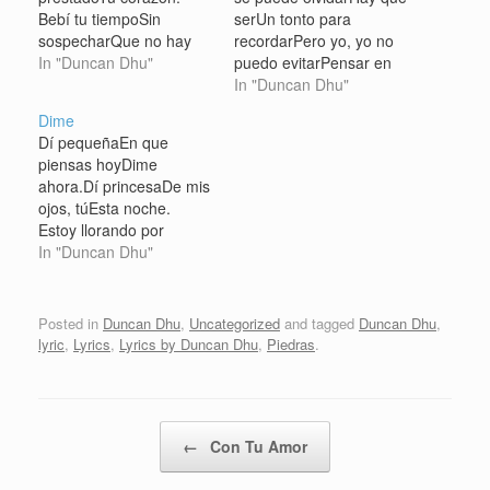
Bebí tu tiempoSin
serUn tonto para
sospecharQue no hay
recordarPero yo, yo no
silencioSi tú no estás. Y
In "Duncan Dhu"
puedo evitarPensar en
lloréFuego y luzY soñé
tí. Un amor que
In "Duncan Dhu"
que fuiRey de la lunaPor
pasaOtro
Dime
ti. La lluvia irrumpeEn
llegaráOcupandoSu
Dí pequeñaEn que
diagonalNocturna
lugarPero yo no puedo
piensas hoyDime
plata,Nocturno azar. Y
evitarPensar en tí. Tú
ahora.Dí princesaDe mis
lloréFuego y luzY soñé
pensabasQue lo nuestro
ojos, túEsta noche.
que fuiRey de la lunaPor
no podría acabarY ahora
Estoy llorando por
ti. Perdido, desnudo y
descubresQue no es
tiEstoy llorando por ti.
In "Duncan Dhu"
herido...El…
verdadPero yo, yo no
Hoy te extrañoNo sé
puedo evitarPensar en
donde estásSi sonríes o
tí.…
llorasDí tu boca,Dime tu
Posted in
Duncan Dhu
,
Uncategorized
and tagged
Duncan Dhu
,
marfil,Por tus labios dí:
lyric
,
Lyrics
,
Lyrics by Duncan Dhu
,
Piedras
.
Estoy pensando en
tiEstoy pensando en ti.
Tras el sol vino la
nocheY me dejé
Post navigation
←
Con Tu Amor
acariciar…