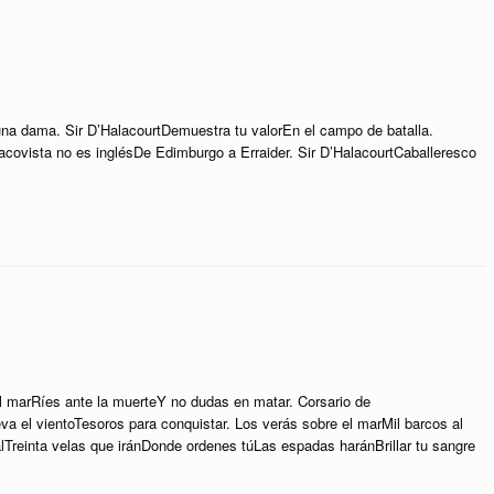
na dama. Sir D’HalacourtDemuestra tu valorEn el campo de batalla.
acovista no es inglésDe Edimburgo a Erraider. Sir D’HalacourtCaballeresco
l marRíes ante la muerteY no dudas en matar. Corsario de
a el vientoTesoros para conquistar. Los verás sobre el marMil barcos al
lTreinta velas que iránDonde ordenes túLas espadas haránBrillar tu sangre