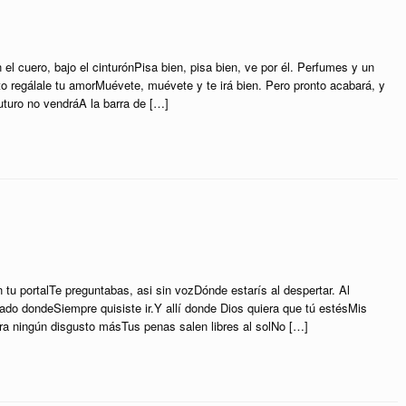
n el cuero, bajo el cinturónPisa bien, pisa bien, ve por él. Perfumes y un
to regálale tu amorMuévete, muévete y te irá bien. Pero pronto acabará, y
uturo no vendráA la barra de […]
n tu portalTe preguntabas, asi sin vozDónde estarís al despertar. Al
do dondeSiempre quisiste ir.Y allí donde Dios quiera que tú estésMis
Para ningún disgusto másTus penas salen libres al solNo […]