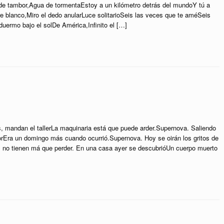
de tambor,Agua de tormentaEstoy a un kilómetro detrás del mundoY tú a
re blanco,Miro el dedo anularLuce solitarioSeis las veces que te améSeis
 duermo bajo el solDe América,Infinito el […]
s, mandan el tallerLa maquinaria está que puede arder.Supernova. Saliendo
lorEra un domingo más cuando ocurrió.Supernova. Hoy se oirán los gritos de
no tienen má que perder. En una casa ayer se descubrióUn cuerpo muerto