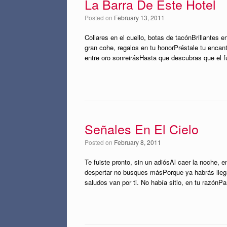
La Barra De Este Hotel
Posted on
February 13, 2011
Collares en el cuello, botas de tacónBrillantes e
gran cohe, regalos en tu honorPréstale tu encan
entre oro sonreirásHasta que descubras que el f
Señales En El Cielo
Posted on
February 8, 2011
Te fuiste pronto, sin un adiósAl caer la noche, e
despertar no busques másPorque ya habrás llega
saludos van por ti. No había sitio, en tu razón