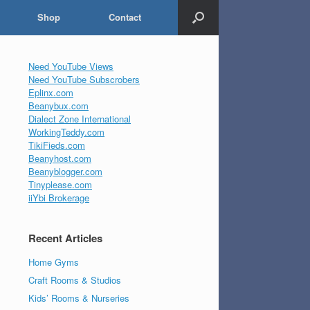
Shop
Contact
Need YouTube Views
Need YouTube Subscrobers
Eplinx.com
Beanybux.com
Dialect Zone International
WorkingTeddy.com
TikiFieds.com
Beanyhost.com
Beanyblogger.com
Tinyplease.com
iiYbi Brokerage
Recent Articles
Home Gyms
Craft Rooms & Studios
Kids’ Rooms & Nurseries