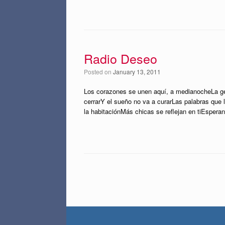
Radio Deseo
Posted on
January 13, 2011
Los corazones se unen aquí, a medianocheLa ge
cerrarY el sueño no va a curarLas palabras que l
la habitaciónMás chicas se reflejan en tiEsper
Post navigation