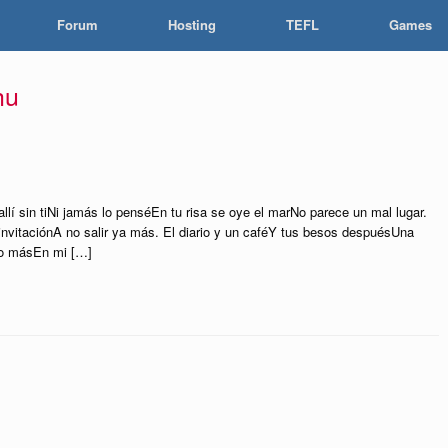
Forum
Hosting
TEFL
Games
hu
 allí sin tiNi jamás lo penséEn tu risa se oye el marNo parece un mal lugar.
 invitaciónA no salir ya más. El diario y un caféY tus besos despuésUna
ho másEn mi […]