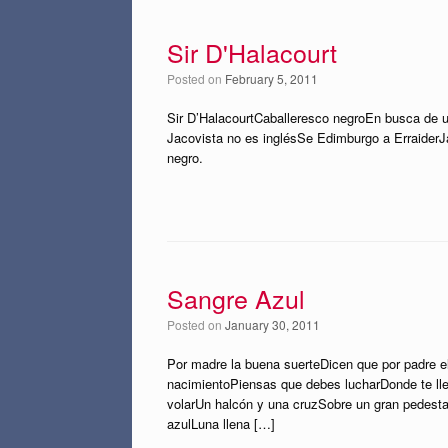
Sir D'Halacourt
Posted on
February 5, 2011
Sir D’HalacourtCaballeresco negroEn busca de u
Jacovista no es inglésSe Edimburgo a ErraiderJ
negro.
Sangre Azul
Posted on
January 30, 2011
Por madre la buena suerteDicen que por padre e
nacimientoPiensas que debes lucharDonde te llev
volarUn halcón y una cruzSobre un gran pedesta
azulLuna llena […]