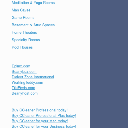
Meditation & Yoga Rooms
Man Caves
Game Rooms
Basement & Attic Spaces
Home Theaters
Specialty Rooms
Pool Houses
Eplinx.com
Beanybux.com
Dialect Zone International
WorkingTeddy.com
TikiFieds.com
Beanyhost.com
Buy CCleaner Professional today!
Buy CCleaner Professional Plus today!
Buy CCleaner for your Mac today!
Buy CCleaner for your Business today!