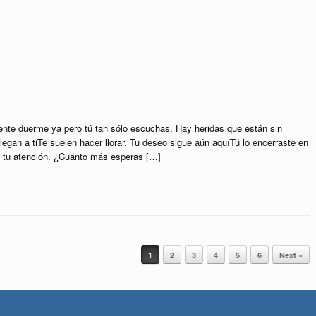
nte duerme ya pero tú tan sólo escuchas. Hay heridas que están sin
legan a tiTe suelen hacer llorar. Tu deseo sigue aún aquíTú lo encerraste en
an tu atención. ¿Cuánto más esperas […]
1
2
3
4
5
6
Next »