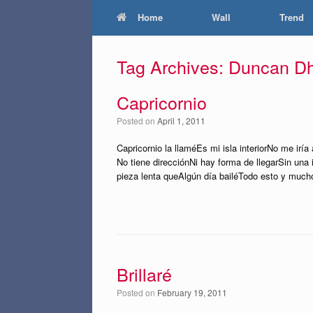
Home
Wall
Trend
Tag Archives:
Duncan D
Capricornio
Posted on
April 1, 2011
Capricornio la llaméEs mi isla interiorNo me iría
No tiene direcciónNi hay forma de llegarSin una
pieza lenta queAlgún día bailéTodo esto y muc
Brillaré
Posted on
February 19, 2011