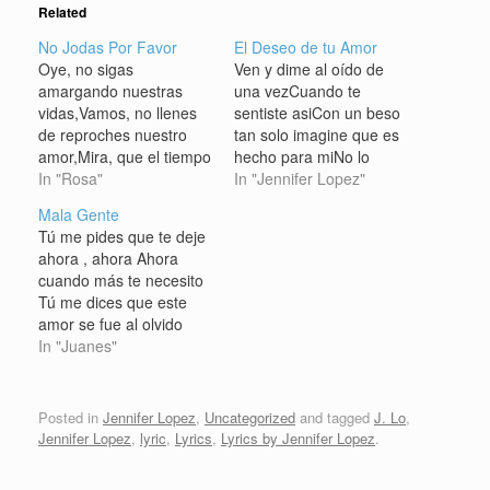
Related
No Jodas Por Favor
El Deseo de tu Amor
Oye, no sigas
Ven y dime al oído de
amargando nuestras
una vezCuando te
vidas,Vamos, no llenes
sentiste asiCon un beso
de reproches nuestro
tan solo imagine que es
amor,Mira, que el tiempo
hecho para miNo lo
que vivimos es de
In "Rosa"
puedes evitarMe lo dices
In "Jennifer Lopez"
gloria,Entierra tu pasado
a mirarSi te llego
Mala Gente
en mi memoria,No jodas
acariciarTe derrites en
Tú me pides que te deje
por favor, respeta
mis manos CORO:Sue?
ahora , ahora Ahora
nuestro amor. Oye, no
a junto a miVen y
cuando más te necesito
ves que por tus ojos es
dejame sentirLa pasion
Tú me dices que este
quien miro,Sabes, que si
que nace en miCon el
amor se fue al olvido
respiras tu respiro
fuego de…
ahora Ahora cuando yo
In "Juanes"
yo,Sigue, besándome
ya no te olvido Tú me
las veces…
pides que seamos solo
buenos amigos Y a mí
Posted in
Jennifer Lopez
,
Uncategorized
and tagged
J. Lo
,
no me interesa ser tu
Jennifer Lopez
,
lyric
,
Lyrics
,
Lyrics by Jennifer Lopez
.
amigo Tú…