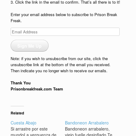
3. Click the link in the email to confirm. That’s all there is to it!
Enter your email address below to subscribe to Prison Break
Freak.
Email
Address
Sign Me Up
Note: if you wish to unsubscribe from our site, click the
unsubscribe link at the bottom of the email you received.
Then indicate you no longer wish to receive our emails.
Thank You
Prisonbreakfreak.com Team
Related
Cuesta Abajo
Bandoneon Arrabalero
Si arrastre por este
Bandoneon arrabalero,
mundoLa verguenza de
viejo fuelle desinflado,Te