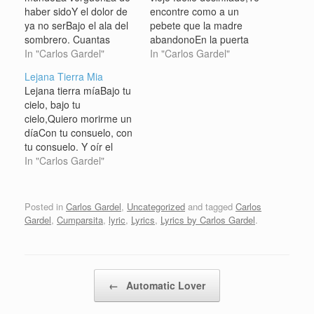
haber sidoY el dolor de
encontre como a un
ya no serBajo el ala del
pebete que la madre
sombrero. Cuantas
abandonoEn la puerta
veces, embozada,Una
In "Carlos Gardel"
de un convento sin
In "Carlos Gardel"
lagrima asomada yo no
reboque en las
Lejana Tierra Mia
pude contenerSi vagué
paredes,A la luz de un
Lejana tierra míaBajo tu
por los caminosComo un
farolito que de noche te
cielo, bajo tu
paria que el destino. Se
alumbro. Bandoneon,
cielo,Quiero morirme un
empeño en deshacerSi
porque ves que estoy
díaCon tu consuelo, con
fui flojo, si fui ciego,Solo
triste y cantar ya no
tu consuelo. Y oír el
quiero que
puedo,Vos sabes que yo
canto de oroDe tus
In "Carlos Gardel"
comprendanEl valor…
llevo en…
campanas que siempre
añoro, No se si al
contemplarte al
Posted in
Carlos Gardel
,
Uncategorized
and tagged
Carlos
regresarSabré reír o
Gardel
,
Cumparsita
,
lyric
,
Lyrics
,
Lyrics by Carlos Gardel
.
llorar. Silencio de mi
aldeaQue solo quiebra la
serenataDe un ardiente
RomeoBajo una dulce…
Post navigation
←
Automatic Lover