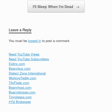
I'll Sleep When I'm Dead
→
Leave a Reply
You must be
logged in
to post a comment.
Need YouTube Views
Need YouTube Subscrobers
Eplinx.com
Beanybux.com
Dialect Zone International
WorkingTeddy.com
TikiFieds.com
Beanyhost.com
Beanyblogger.com
Tinyplease.com
iiYbi Brokerage