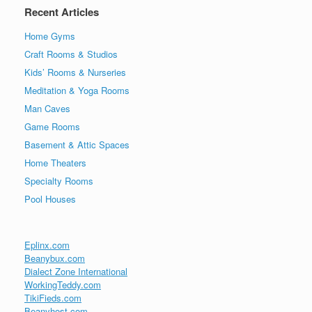
Recent Articles
Home Gyms
Craft Rooms & Studios
Kids’ Rooms & Nurseries
Meditation & Yoga Rooms
Man Caves
Game Rooms
Basement & Attic Spaces
Home Theaters
Specialty Rooms
Pool Houses
Eplinx.com
Beanybux.com
Dialect Zone International
WorkingTeddy.com
TikiFieds.com
Beanyhost.com