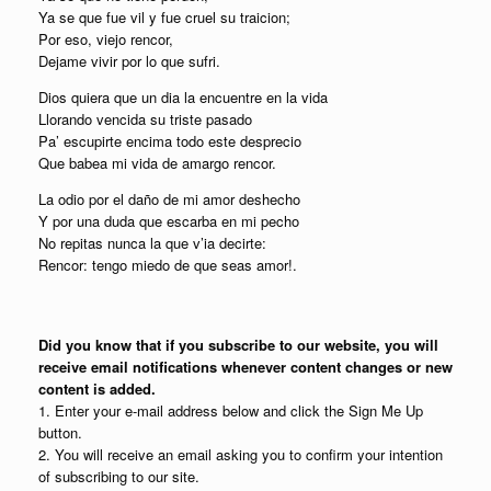
Ya se que fue vil y fue cruel su traicion;
Por eso, viejo rencor,
Dejame vivir por lo que sufri.
Dios quiera que un dia la encuentre en la vida
Llorando vencida su triste pasado
Pa’ escupirte encima todo este desprecio
Que babea mi vida de amargo rencor.
La odio por el daño de mi amor deshecho
Y por una duda que escarba en mi pecho
No repitas nunca la que v’ia decirte:
Rencor: tengo miedo de que seas amor!.
Did you know that if you subscribe to our website, you will
receive email notifications whenever content changes or new
content is added.
1. Enter your e-mail address below and click the Sign Me Up
button.
2. You will receive an email asking you to confirm your intention
of subscribing to our site.