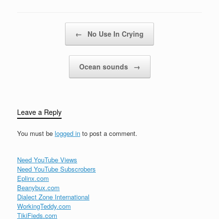
langsam warmLos Nichts
ist für dichnichts war für
dichnichts bleibt für
Post navigation
←
No Use In Crying
dichfür immer…
Ocean sounds
→
Leave a Reply
You must be
logged in
to post a comment.
Need YouTube Views
Need YouTube Subscrobers
Eplinx.com
Beanybux.com
Dialect Zone International
WorkingTeddy.com
TikiFieds.com