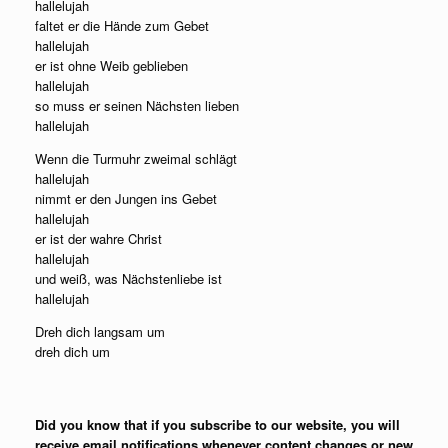
hallelujah
faltet er die Hände zum Gebet
hallelujah
er ist ohne Weib geblieben
hallelujah
so muss er seinen Nächsten lieben
hallelujah
Wenn die Turmuhr zweimal schlägt
hallelujah
nimmt er den Jungen ins Gebet
hallelujah
er ist der wahre Christ
hallelujah
und weiß, was Nächstenliebe ist
hallelujah
Dreh dich langsam um
dreh dich um
Did you know that if you subscribe to our website, you will
receive email notifications whenever content changes or new