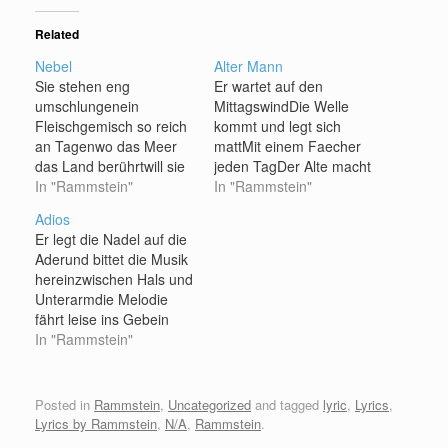
Related
Nebel
Alter Mann
Sie stehen eng
Er wartet auf den
umschlungenein
MittagswindDie Welle
Fleischgemisch so reich
kommt und legt sich
an Tagenwo das Meer
mattMit einem Faecher
das Land berührtwill sie
jeden TagDer Alte macht
ihm die Wahrheit sagen
In "Rammstein"
das Wasser glatt Ich werf
In "Rammstein"
Doch ihre Worte frisst
den Stein zu meinem
Adios
der Windwo das Meer zu
SpassDas Wasser sich
Er legt die Nadel auf die
Ende isthält sie zitternd
im Kreis bewegtDer Alte
Aderund bittet die Musik
seine Handund hat ihn
sieht mich traurig anUnd
hereinzwischen Hals und
auf die Stirn geküsst sie
hat es wieder glatt
Unterarmdie Melodie
trägt den Abend in der
gefegt I'm weissen Sand
fährt leise ins Gebein
Brustund weiss dass
der alte MannZitternd
Los Er hat die Augen
In "Rammstein"
sie…
sein Pfeife…
zugemachtin seinem Blut
tobt eine Schlachtein
Heer marschiert durch
Posted in
Rammstein
,
Uncategorized
and tagged
lyric
,
Lyrics
,
seinen Darmdie
Lyrics by Rammstein
,
N/A
,
Rammstein
.
Eingeweide werden