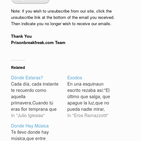
Note: if you wish to unsubscribe from our site, click the
unsubscribe link at the bottom of the email you received.
Then indicate you no longer wish to receive our emails.
Thank You
Prisonbreakfreak.com Team
Related
Dónde Estaras?
Exodos
Cada día, cada instante
En una esquinaun
te recuerdo como
escrito rezaba así:"El
aquella
último que salga, que
primavera,Cuando tú
apague la luz,que no
eras flor temprana que
pueda nadie mirar,
jugaba a ser mujer por
In "Julio Iglesias"
donde está,la ciudad de
In "Eros Ramazzotti"
vez primera.Me
que le hablamos".Entre
Donde Hay Música
pregunto si el amor que
las ruínasun viejo se
Te llevo donde hay
nos unió ya no
queda allí;con su gran
música,que entre
recuerdas...Si supieras
dolor, sin una lágrima