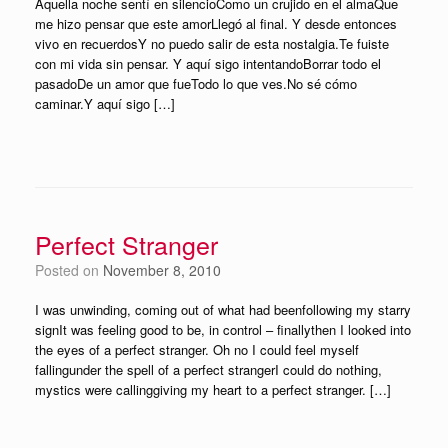
Aquella noche sentí en silencioComo un crujido en el almaQue
me hizo pensar que este amorLlegó al final. Y desde entonces
vivo en recuerdosY no puedo salir de esta nostalgia.Te fuiste
con mi vida sin pensar. Y aquí sigo intentandoBorrar todo el
pasadoDe un amor que fueTodo lo que ves.No sé cómo
caminar.Y aquí sigo […]
Perfect Stranger
Posted on
November 8, 2010
I was unwinding, coming out of what had beenfollowing my starry
signIt was feeling good to be, in control – finallythen I looked into
the eyes of a perfect stranger. Oh no I could feel myself
fallingunder the spell of a perfect strangerI could do nothing,
mystics were callinggiving my heart to a perfect stranger. […]