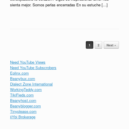
sienta mejor. Somos perlas encerradas En su estuche […]
Post navigation
1
2
Next »
Need YouTube Views
Need YouTube Subscrobers
Eplinx.com
Beanybux.com
Dialect Zone International
WorkingTeddy.com
TikiFieds.com
Beanyhost.com
Beanyblogger.com
Tinyplease.com
iiYbi Brokerage