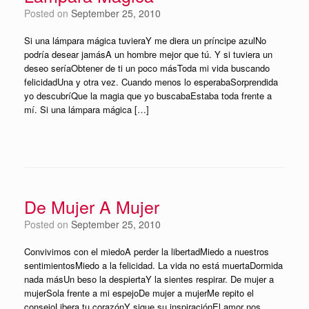
Posted on
September 25, 2010
Si una lámpara mágica tuvieraY me diera un príncipe azulNo
podría desear jamásA un hombre mejor que tú. Y si tuviera un
deseo seríaObtener de ti un poco másToda mi vida buscando
felicidadUna y otra vez. Cuando menos lo esperabaSorprendida
yo descubríQue la magia que yo buscabaEstaba toda frente a
mí. Si una lámpara mágica […]
De Mujer A Mujer
Posted on
September 25, 2010
Convivimos con el miedoA perder la libertadMiedo a nuestros
sentimientosMiedo a la felicidad. La vida no está muertaDormida
nada másUn beso la despiertaY la sientes respirar. De mujer a
mujerSola frente a mi espejoDe mujer a mujerMe repito el
consejoLibera tu corazónY sigue su inspiraciónEl amor nos