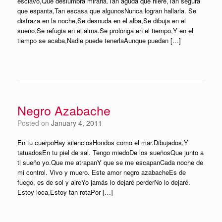
esclavo,Que deslumbra mirarla.Tan aguda que hiere,Tan segura
que espanta,Tan escasa que algunosNunca logran hallarla. Se
disfraza en la noche,Se desnuda en el alba,Se dibuja en el
sueño,Se refugia en el alma.Se prolonga en el tiempo,Y en el
tiempo se acaba,Nadie puede tenerlaAunque puedan […]
Negro Azabache
Posted on
January 4, 2011
En tu cuerpoHay silenciosHondos como el mar.Dibujados,Y
tatuadosEn tu piel de sal. Tengo miedoDe los sueñosQue junto a
ti sueño yo.Que me atrapanY que se me escapanCada noche de
mi control. Vivo y muero. Este amor negro azabacheEs de
fuego, es de sol y aireYo jamás lo dejaré perderNo lo dejaré.
Estoy loca,Estoy tan rotaPor […]