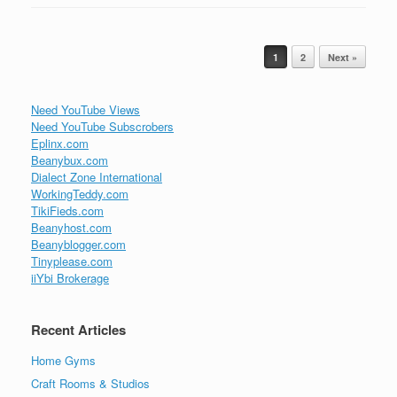
Post navigation
1
2
Next »
Need YouTube Views
Need YouTube Subscrobers
Eplinx.com
Beanybux.com
Dialect Zone International
WorkingTeddy.com
TikiFieds.com
Beanyhost.com
Beanyblogger.com
Tinyplease.com
iiYbi Brokerage
Recent Articles
Home Gyms
Craft Rooms & Studios