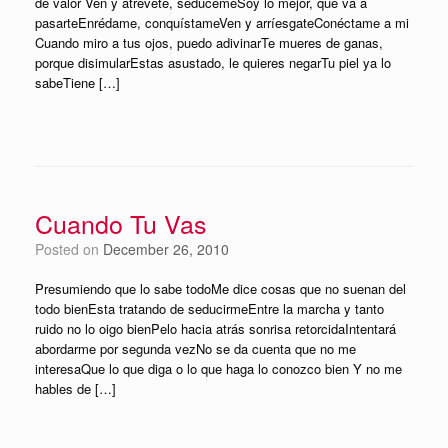
de valor Ven y atrévete, sedúcemeSoy lo mejor, que va a
pasarteEnrédame, conquístameVen y arríesgateConéctame a mi
Cuando miro a tus ojos, puedo adivinarTe mueres de ganas,
porque disimularEstas asustado, le quieres negarTu piel ya lo
sabeTiene […]
Cuando Tu Vas
Posted on
December 26, 2010
Presumiendo que lo sabe todoMe dice cosas que no suenan del
todo bienEsta tratando de seducirmeEntre la marcha y tanto
ruido no lo oigo bienPelo hacia atrás sonrisa retorcidaIntentará
abordarme por segunda vezNo se da cuenta que no me
interesaQue lo que diga o lo que haga lo conozco bien Y no me
hables de […]