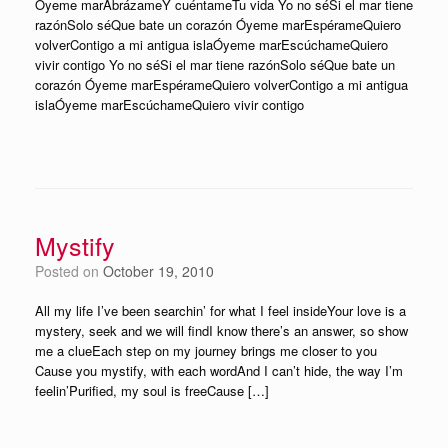
Óyeme marAbrázameY cuéntameTu vida Yo no séSi el mar tiene
razónSolo séQue bate un corazón Óyeme marEspérameQuiero
volverContigo a mi antigua islaÓyeme marEscúchameQuiero
vivir contigo Yo no séSi el mar tiene razónSolo séQue bate un
corazón Óyeme marEspérameQuiero volverContigo a mi antigua
islaÓyeme marEscúchameQuiero vivir contigo
Mystify
Posted on
October 19, 2010
All my life I’ve been searchin’ for what I feel insideYour love is a
mystery, seek and we will findI know there’s an answer, so show
me a clueEach step on my journey brings me closer to you
Cause you mystify, with each wordAnd I can’t hide, the way I’m
feelin’Purified, my soul is freeCause […]