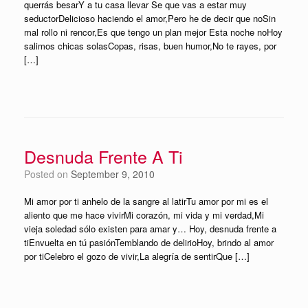
querrás besarY a tu casa llevar Se que vas a estar muy
seductorDelicioso haciendo el amor,Pero he de decir que noSin
mal rollo ni rencor,Es que tengo un plan mejor Esta noche noHoy
salimos chicas solasCopas, risas, buen humor,No te rayes, por
[…]
Desnuda Frente A Ti
Posted on
September 9, 2010
Mi amor por ti anhelo de la sangre al latirTu amor por mi es el
aliento que me hace vivirMi corazón, mi vida y mi verdad,Mi
vieja soledad sólo existen para amar y… Hoy, desnuda frente a
tiEnvuelta en tú pasiónTemblando de delirioHoy, brindo al amor
por tiCelebro el gozo de vivir,La alegría de sentirQue […]